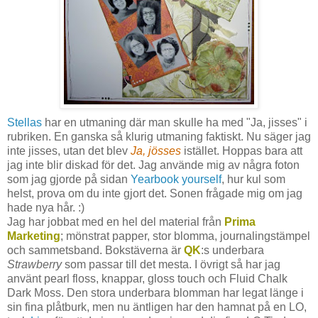
Stellas
har en utmaning där man skulle ha med "Ja, jisses" i
rubriken. En ganska så klurig utmaning faktiskt. Nu säger jag
inte jisses, utan det blev
Ja, jösses
istället. Hoppas bara att
jag inte blir diskad för det. Jag använde mig av några foton
som jag gjorde på sidan
Yearbook yourself
, hur kul som
helst, prova om du inte gjort det. Sonen frågade mig om jag
hade nya hår. :)
Jag har jobbat med en hel del material från
Prima
Marketing
; mönstrat papper, stor blomma, journalingstämpel
och sammetsband. Bokstäverna är
QK
:s underbara
Strawberry
som passar till det mesta. I övrigt så har jag
använt pearl floss, knappar, gloss touch och Fluid Chalk
Dark Moss. Den stora underbara blomman har legat länge i
sin fina plåtburk, men nu äntligen har den hamnat på en LO,